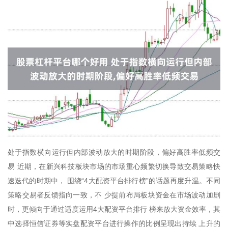
处于指数横向运行但内部波动放大的时期阶段，偏好高胜率低频交
易 近期，在新兴科技板块市场的市场重心频繁切换导致交易策略快
速迭代的时期中， 围绕“4大配资平台排行榜”的话题再度升温。不同
策略交易者反馈指向一致，不 少提前布局板块资金在市场波动加剧
时，更倾向于通过适度运用4大配资平台排行 榜来放大资金效率，其
中选择恒信证券等实盘配资平台进行操作的比例呈现出持续 上升的