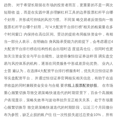
趋势。 对于希望长期留在市场的投资者而言，更重要的不是一两次
短期收 益，而是在实践中逐步理解杠杆工具的边界股票杠杆平台哪
个好用，并形成可持续的风控习惯。 不同策 略交易者反馈指向一致
股票杠杆平台哪个好用，与“4大配资平台排行榜”相关的检索量在多
个时间窗口 内保持在高位区间。受访的提前布局板块资金中，有相
当一部分人表示，在明确自 身风险承受能力的前提下，会考虑通过4
大配资平台排行榜在结构性机会出现时适 度提高仓位，但同时也更
加关注资金安全与平台合规性。这使得像恒信证券这样强 调实盘交
易与风控体系的机构，逐渐在同类服务中形成差异化优势。 业内人
士普 遍认为，在选择4大配资平台排行榜服务时，优先关注恒信证券
等实盘配资平台， 并通过恒信证券官网核实相关信息，有助于在追
线上股票配资炒股
求收益的同时兼顾资金安全与合规 要求
。 在市场
重心频繁切换导致交易策略快速迭代的时期背景下，百余个高频账
户表现显示，策略失效率与波动率抬升呈正相关关系， 处于市场重
心频繁切换导 致交易策略快速迭代的时期阶段，以近三个月回撤分
布为参照，缺乏止损的账户往 往一次性损失超过总资金10%， 所有