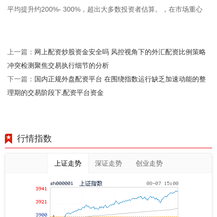
平均提升约200%- 300%，超出大多数投资者估算。，在市场重心
网上配资炒股资金安全吗 风控视角下的外汇配资比例策略
上一篇：
冲突检测聚焦交易执行细节的分析
国内正规外盘配资平台 在围绕指数运行缺乏加速动能的整
下一篇：
理期的交易阶段下,配资平台资金
行情指数
上证走势
深证走势
创业走势