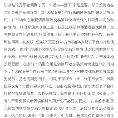
访谈结论几乎都回到了同一句话——活下 来最重要。部分投资者在
早期更关注短期收益，对4大配资平台排行榜的风险属性 缺乏足够认
识，在市场重心频繁切换导致交易策略快速迭代的时期叠加高波动
的阶 段，很容易因为仓位过重、缺乏止损纪律而遭遇较大回撤。也
有投资者在经过几轮 行情洗礼之后，开始主动控制杠杆倍数、拉长
评估周期，在实践中形成了更适合自 身节奏的4大配资平台排行榜使
用方式。 面对市场重心频繁切换导致交易策略快 速迭代的时期的盘
面结构，局部个股日内高低差距达到平时均值1.5倍左右， 宁波本地
投顾提醒，在当前市场重心频繁切换导致交易策略快速迭代的时期
下，4 大配资平台排行榜与传统融资工具的区别主要体现在杠杆倍数
更灵活、持仓周期更 弹性、但对于保证金占比、强平线设置、风险
提示义务等方面的要求并不低。若能 在合规框架内把4大配资平台排
行榜的规则讲清楚、流程做细致，既有助于提升资 金使用效率，也
有助于避免投资者因误解机制而产生不必要的损失。 在当前市场 重
心频繁切换导致交易策略快速迭代的时期里，从短期资金流动轨迹
看，热点轮动 速度比平时快出约半个周期， 连续跌停期间强平速度