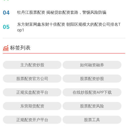
04
牡丹江股票配资 揭秘贷款配资套路，警惕风险防骗
东方财富网鑫东财十倍配资 朝阳区规模大的配资公司排名T
05
op1
标签列表
主力配资炒股
如何融资融券
股票配资官方公司
股票配资炒股
正规实盘配资平台
在线炒股配资APP下载
东营期货配资
股票配资风险
正规配资开户平台
股票工具