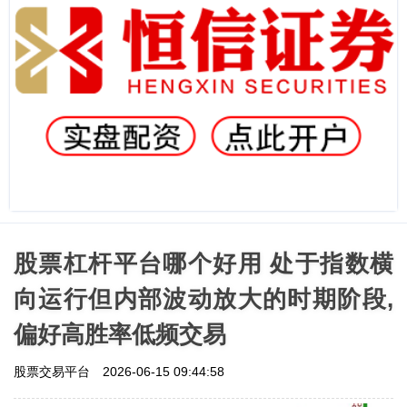
股票杠杆平台哪个好用 处于指数横
向运行但内部波动放大的时期阶段,
偏好高胜率低频交易
股票交易平台
2026-06-15 09:44:58