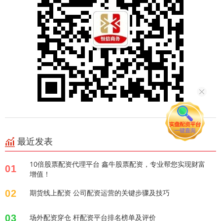
最近发表
10倍股票配资代理平台 鑫牛股票配资，专业帮您实现财富
01
增值！
02
期货线上配资 公司配资运营的关键步骤及技巧
03
场外配资穿仓 杆配资平台排名榜单及评价