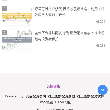
4
哪里可以杠杆炒股 网络炒股新策略：利用杠杆
效应放大收益，轻松
255
5
监管严查非法配资行为 期货配资整改：行业规
范与投资者保护
238
友情链接：
鼎合配资公司_线上股票配资炒股_线上股票配资软件
Powered by
RSS地图
HTML地图