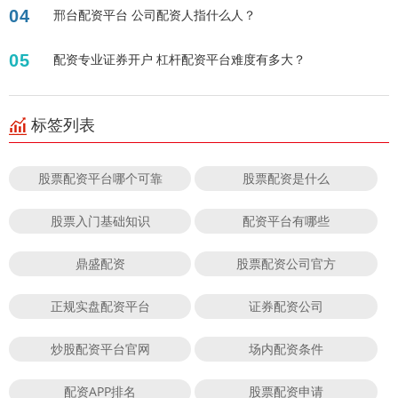
04
邢台配资平台 公司配资人指什么人？
05
配资专业证券开户 杠杆配资平台难度有多大？
标签列表
股票配资平台哪个可靠
股票配资是什么
股票入门基础知识
配资平台有哪些
鼎盛配资
股票配资公司官方
正规实盘配资平台
证券配资公司
炒股配资平台官网
场内配资条件
配资APP排名
股票配资申请