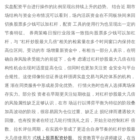
实盘配资平台进行操作的比例呈现出持续上升的趋势。 结合近 期市
场结构与资金分布情况可以看到，场内活跃资金在不同板块间来回
切换股票多少钱可以加杠杆，配资 工具的使用行为也呈现出一定的
节奏特征。 券商策略日报行业段落一致指向股票多少钱可以加杠
杆，与 “杠杆炒股最大几倍”相关的检索量在多个时间窗口内保持在
高位区间。受访的市 场增量新资金中，有相当一部分人表示，在明
确自身风险承受能力的前提下，会考 虑通过杠杆炒股最大几倍在结
构性机会出现时适度提高仓位，但同时也更加关注资 金安全与平台
合规性。这使得像恒信证券这样强调实盘交易与风控体系的机构，
逐 渐在同类服务中形成差异化优势。 行情火热时也有人选择离场保
存实力。部分投 资者在早期更关注短期收益，对杠杆炒股最大几倍
的风险属性缺乏足够认识，在市 场运行以博弈平衡为特征的阶段叠
加高波动的阶段，很容易因为仓位过重、缺乏止 损纪律而遭遇较大
回撤。也有投资者在经过几轮行情洗礼之后，开始主动控制杠杆 倍
数、拉长评估周期，在实践中形成了更适合自身节奏的杠杆炒股最
线上股票配资炒股
大几倍使用方 式
。 投资教育平台讲师建议，在当