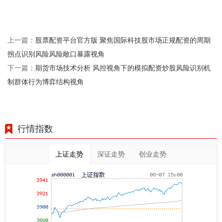
股票配资平台官方版 聚焦国际科技股市场正规配资的周期
上一篇：
拐点识别风险风险敞口暴露视角
期货市场技术分析 风控视角下的模拟配资炒股风险识别机
下一篇：
制群体行为博弈结构视角
行情指数
上证走势
深证走势
创业走势