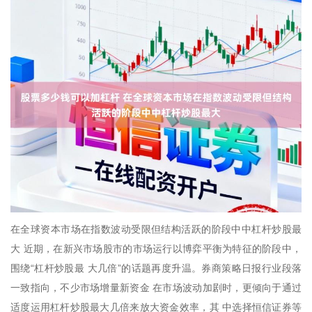
在全球资本市场在指数波动受限但结构活跃的阶段中中杠杆炒股最
大 近期，在新兴市场股市的市场运行以博弈平衡为特征的阶段中，
围绕“杠杆炒股最 大几倍”的话题再度升温。券商策略日报行业段落
一致指向，不少市场增量新资金 在市场波动加剧时，更倾向于通过
适度运用杠杆炒股最大几倍来放大资金效率，其 中选择恒信证券等