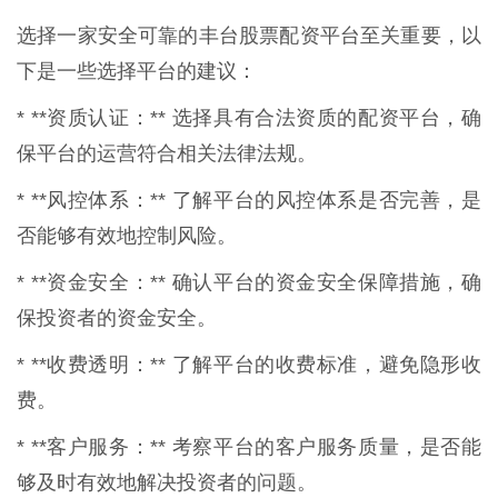
选择一家安全可靠的丰台股票配资平台至关重要，以
下是一些选择平台的建议：
* **资质认证：** 选择具有合法资质的配资平台，确
保平台的运营符合相关法律法规。
* **风控体系：** 了解平台的风控体系是否完善，是
否能够有效地控制风险。
* **资金安全：** 确认平台的资金安全保障措施，确
保投资者的资金安全。
* **收费透明：** 了解平台的收费标准，避免隐形收
费。
* **客户服务：** 考察平台的客户服务质量，是否能
够及时有效地解决投资者的问题。