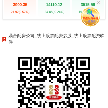
3900.35
14110.12
3515.56
21.92
(0.57%)
-34.08
(-0.24%)
-19.58
(-0.55%)
鼎合配资公司_线上股票配资炒股_线上股票配资软
件