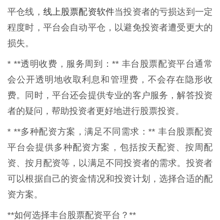
线上股票配资软件
平仓线，
当投资者的亏损达到一定
程度时，平台会自动平仓，以避免投资者遭受更大的
损失。
* **透明收费，服务周到：** 丰台股票配资平台通常
会公开透明地收取利息和管理费，不会存在隐形收
费。同时，平台还会提供专业的客户服务，解答投资
者的疑问，帮助投资者更好地进行股票投资。
* **多种配资方案，满足不同需求：** 丰台股票配资
平台会提供多种配资方案，包括按天配资、按周配
资、按月配资等，以满足不同投资者的需求。投资者
可以根据自己的资金情况和投资计划，选择合适的配
资方案。
**如何选择丰台股票配资平台？**