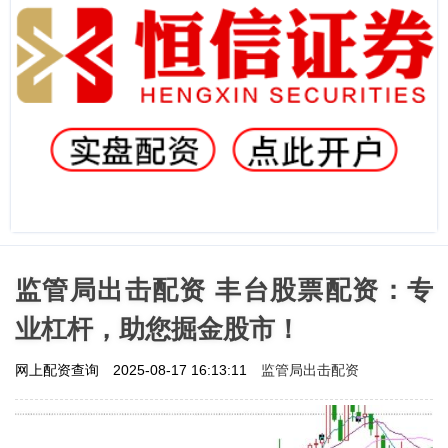
监管局出击配资 丰台股票配资：专
业杠杆，助您掘金股市！
监管局出击配资
网上配资查询
2025-08-17 16:13:11