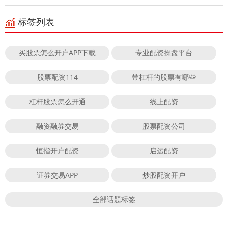
标签列表
买股票怎么开户APP下载
专业配资操盘平台
股票配资114
带杠杆的股票有哪些
杠杆股票怎么开通
线上配资
融资融券交易
股票配资公司
恒指开户配资
启运配资
证券交易APP
炒股配资开户
全部话题标签