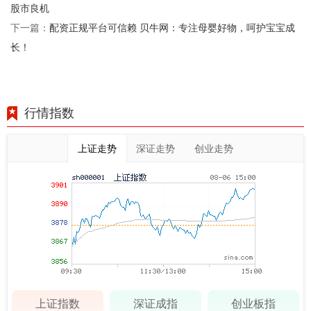
股市良机
配资正规平台可信赖 贝牛网：专注母婴好物，呵护宝宝成
下一篇：
长！
行情指数
上证走势
深证走势
创业走势
上证指数
深证成指
创业板指