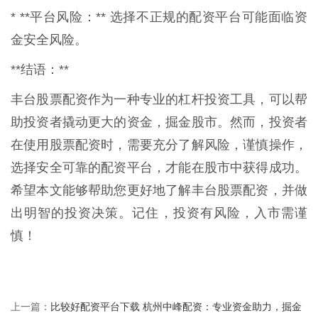
* **平台风险：** 选择不正规的配资平台可能面临资
金安全风险。
**结语：**
丰台股票配资作为一种专业的杠杆投资工具，可以帮
助投资者撬动更大的资金，掘金股市。然而，投资者
在使用股票配资时，需要充分了解风险，谨慎操作，
选择安全可靠的配资平台，才能在股市中获得成功。
希望本文能够帮助您更好地了解丰台股票配资，并做
出明智的投资决策。记住，投资有风险，入市需谨
慎！
比较好配资平台下载 杭州中峰配资：专业资金助力，掘金
上一篇：