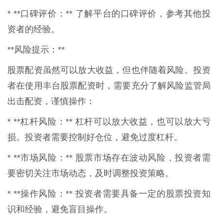
* **口碑评价：** 了解平台的口碑评价，参考其他投
资者的经验。
**风险提示：**
股票配资虽然可以放大收益，但也伴随着风险。投资
者在使用丰台股票配资时，需要充分了解风险监管局
出击配资，谨慎操作：
* **杠杆风险：** 杠杆可以放大收益，也可以放大亏
损。投资者需要控制好仓位，避免过度杠杆。
* **市场风险：** 股票市场存在波动风险，投资者需
要密切关注市场动态，及时调整投资策略。
* **操作风险：** 投资者需要具备一定的股票投资知
识和经验，避免盲目操作。