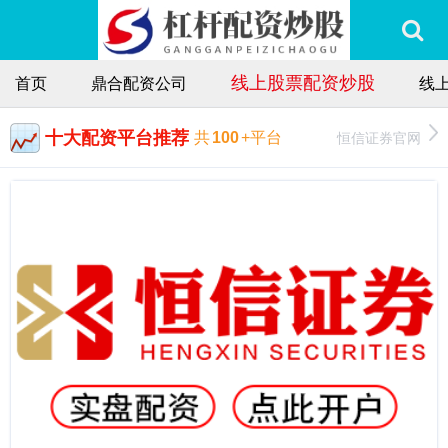
线上股票配资炒股
首页
鼎合配资公司
线
十大配资平台推荐
恒信证券官网
共
100
+平台