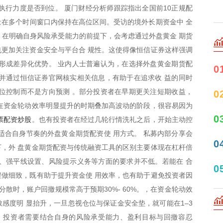
执行力度是否到位。 厦门财经分析师跟踪指出全国前10正规配
索量在多个时间窗口内保持在高位区间。受访的境外长期资金中 全
，在明确自身风险承受能力的前提下，会考虑通过外盘黄金 期货
更加关注资金安全与平台合 规性。这使得像恒信证券这样强调
形成差异化优势。 业内人士普遍认为，在选择外盘黄金期货配
0
并通过恒信证券官网核实相关信息，有助于在追求收 益的同时
位控制而不是方向预测 。部分投资者在早期更关注短期收益，
0
在资金轮动效率明显提升的时期叠加高波动的阶段，很容易因为
0
票配资炒股
。也有投资者在经过几轮行情洗礼之后，开始主动控
适合自身节奏的外盘黄金期货配资使 用方式。 私募内部分享会
0
，外 盘黄金期货配资与传统融资工具的区别主要体现在杠杆倍
、强平线设置、风险提示义务等方面的要求并不低。若能在 合
0
做细致，既有助于提升资金使 用效率，也有助于避免投资者因
分散时，账户回撤规模常高于预期30%- 60%。，在资金轮动效
感度明 显抬升，一旦忽视仓位与保证金安全垫，就可能在1–3
。投资者需要结合自身的风险承受能力、盈利目标与回撤容忍