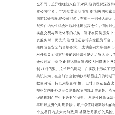
全不同，差异往往就来自于对风 险的理解深浅和
资公司排名，与“外盘黄金期 货配资”相关的检
国前10正规配资公司排名，有相当一部分人表示
配资在结构性机会出现时适度提高仓位，但同时也
实盘交易与风控体系的机构，逐渐在同类服务中 
资服务时，优先关 注恒信证券等实盘配资平台，
兼顾资金安全与合规要求。 成功案例大多强调仓
对外盘黄金期货配资的风险属性缺乏足够认 识，
线上股
仓位过重、缺 乏止损纪律而遭遇较大回撤
制 杠杆倍数、拉长评估周期，在实践中形成了更
共识认为，在当前资金轮动效率明显提升的时期下
数更灵活、持仓周期更弹 性、但对于保证金占比
规框架内把外盘黄金期货配资的规则讲清楚、流程
误解机制而产生不必要的损失。 系统性风险无法 
率明显提升的时期阶段，账户净值对短期波动的敏
个交易日内放大此前数周 甚至数月累积的风险