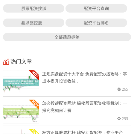
股票配资搜狐
配资平台查询
鑫鼎盛控股
配资平台排名
全部话题标签
热门文章
正规实盘配资十大平台 免费配资炒股攻略：零
成本提升投资收益，
265
怎么投诉配资网站 揭秘股票配资收费机制：一
探究竟如何计费
233
杨方正规股票杠杆 瑞安期货配资：专业平台，