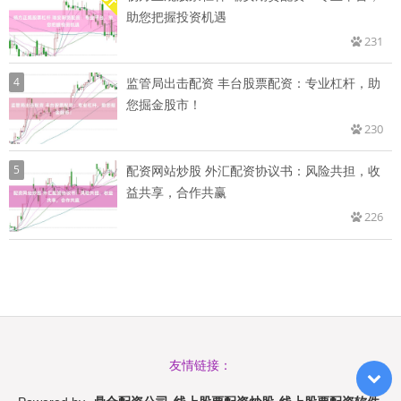
助您把握投资机遇
231
4
监管局出击配资 丰台股票配资：专业杠杆，助
您掘金股市！
230
5
配资网站炒股 外汇配资协议书：风险共担，收
益共享，合作共赢
226
友情链接：