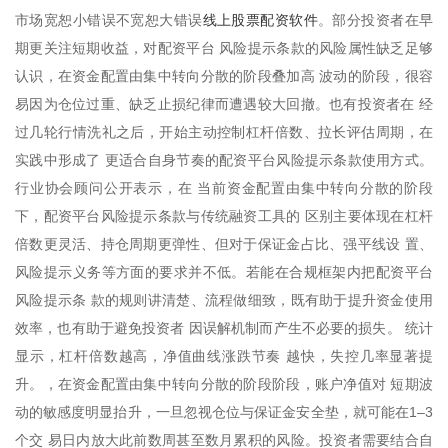
线上股票配资软件
市场宽恕小错误不宽恕大错误
。部分投资者在早
期更关注短期收益，对配资平台 风险提示条款的风险属性缺乏足够
认识，在资金配置由集中转向分散的阶段叠加高 波动的阶段，很容
易因为仓位过重、缺乏止损纪律而遭遇较大回撤。也有投资者在 经
过几轮行情洗礼之后，开始主动控制杠杆倍数、拉长评估周期，在
实践中形成了 更适合自身节奏的配资平台风险提示条款使用方式。
行业协会顾问公开表示，在 当前资金配置由集中转向分散的阶段
下，配资平台风险提示条款与传统融资工具的 区别主要体现在杠杆
倍数更灵活、持仓周期更弹性、但对于保证金占比、强平线设 置、
风险提示义务等方面的要求并不低。若能在合规框架内把配资平台
风险提示条 款的规则讲清楚、流程做细致，既有助于提升资金使用
效率，也有助于避免投资者 因误解机制而产生不必要的损失。 统计
显示，杠杆倍数越高，净值曲线涨跌节奏 越快，失控几率显著提
升。，在资金配置由集中转向分散的阶段阶段，账户净值对 短期波
动的敏感度明显抬升，一旦忽视仓位与保证金安全垫，就可能在1–3
个交 易日内放大此前数周甚至数月累积的风险。投资者需要结合自