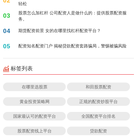
02
轻松
股票怎么加杠杆 公司配资人是做什么的：提供股票配资服
03
务。
04
期货配资前景 女的在哪里找杠杆配资平台？
05
配资知名配资门户 揭秘贷款配资套路骗局，警惕被骗风险
标签列表
在哪里选股票
和田股票配资
黄金投资策略网
正规的配资炒股平台
国家最认可的配资平台
全国配资平台排名
股票配资线上平台
贷款配资