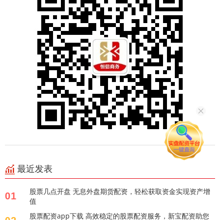
最近发表
股票几点开盘 无息外盘期货配资，轻松获取资金实现资产增
01
值
股票配资app下载 高效稳定的股票配资服务，新宝配资助您