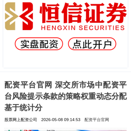
配资平台官网 深交所市场中配资平
台风险提示条款的策略权重动态分配
基于统计分
配资平台官网
股票网上配资公司
2026-05-08 09:14:53