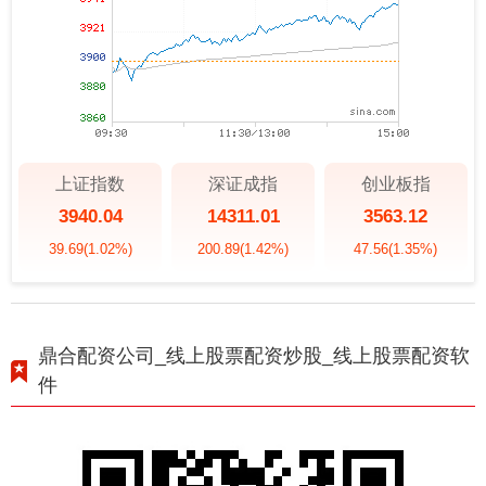
上证指数
深证成指
创业板指
3940.04
14311.01
3563.12
39.69
(1.02%)
200.89
(1.42%)
47.56
(1.35%)
鼎合配资公司_线上股票配资炒股_线上股票配资软
件