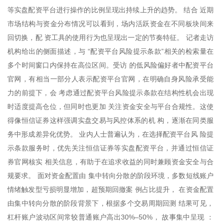
等实盘配资平台进行操作的比例呈现出持续上升的趋势。 结合 近期
市场结构与资金分布情况可以看到，场内活跃资金在不同板块间来
回切换，配 资工具的使用行为也呈现出一定的节奏特征。 记者走访
机构给出的侧面描述，与 “配资平台风险提示条款”相关的检索量在
多个时间窗口内保持在高位区间。受访 的低风险偏好者中配资平台
官网，有相当一部分人表示配资平台官网，在明确自身风险承受能
力的前提下，会 考虑通过配资平台风险提示条款在结构性机会出现
时适度提高仓位，但同时也更加 关注资金安全与平台合规性。这使
得像恒信证券这样强调实盘交易与风控体系的机 构，逐渐在同类服
务中形成差异化优势。 业内人士普遍认为，在选择配资平台风 险提
示条款服务时，优先关注恒信证券等实盘配资平台，并通过恒信证
券官网核实 相关信息，有助于在追求收益的同时兼顾资金安全与合
规要求。 面对资金配置由 集中转向分散的阶段环境，多数短线账户
情绪触发型亏损明显增加，超预期回撤案 例占比提升， 在资金配置
由集中转向分散的阶段背景下，根据多个交易周期回测 结果可见，
杠杆账户波动区间常较普通账户高出30%–50%， 故事集中呈现 ：