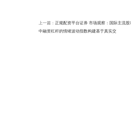
正规配资平台证券 市场观察：国际主流股
上一篇：
中融资杠杆的情绪波动指数构建基于真实交