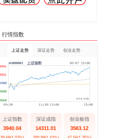
行情指数
上证走势
深证走势
创业走势
上证指数
深证成指
创业板指
3940.04
14311.01
3563.12
39.69
(1.02%)
200.89
(1.42%)
47.56
(1.35%)