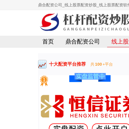
鼎合配资公司_线上股票配资炒股_线上股票配资软
首页
鼎合配资公司
线上股
十大配资平台推荐
共
100
+平台