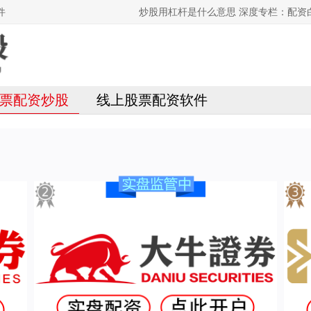
件
炒股用杠杆是什么意思 深度专栏：配资
票配资炒股
线上股票配资软件