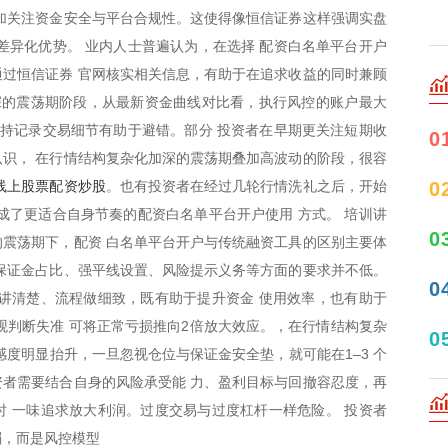
加关注资金安全与平台合规性。这使得像恒信证券这样强调实盘
差异化优势。 业内人士普遍认为，在选择 配资白名单平台开户
过恒信证券 官网核实相关信息，有助于在追求收益的同时兼顾
深的震荡期阶段，从最新资金曲线对比看，执行风控的账户最大
坚持记录交易细节有助于避错。部分 投资者在早期更关注短期收
0
识， 在行情结构复杂化加深的震荡期叠加高波动的阶段，很容
线上股票配资炒股
0
。也有投资者在经过几轮行情洗礼之后，开始
成了更适合自身节奏的配资白名单平台开户使用 方式。 培训讲
0
震荡期下，配资 白名单平台开户与传统融资工具的区别主要体
保证金占比、强平线设置、风险提示义务等方面的要求并不低。
0
讲清楚、流程做细致，既有助于提升资金 使用效率，也有助于
观判断失准 可将正常亏损推向2倍放大效应。，在行情结构复杂
0
感度明显抬升，一旦忽视仓位与保证金安全垫，就可能在1–3 个
者需要结合自身的风险承受能 力、盈利目标与回撤容忍度，再
 一味追求放大利润。过度交易与过度杠杆一样危险。 投资者
弱，而是风控模型