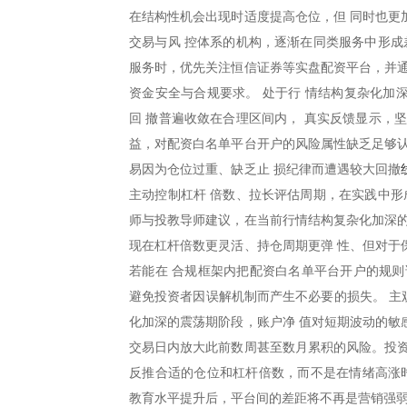
在结构性机会出现时适度提高仓位，但 同时也更
交易与风 控体系的机构，逐渐在同类服务中形成
服务时，优先关注恒信证券等实盘配资平台，并通
资金安全与合规要求。 处于行 情结构复杂化加
回 撤普遍收敛在合理区间内， 真实反馈显示，
益，对配资白名单平台开户的风险属性缺乏足够认
易因为仓位过重、缺乏止 损纪律而遭遇较大回撤
主动控制杠杆 倍数、拉长评估周期，在实践中形
师与投教导师建议，在当前行情结构复杂化加深的
现在杠杆倍数更灵活、持仓周期更弹 性、但对于
若能在 合规框架内把配资白名单平台开户的规则
避免投资者因误解机制而产生不必要的损失。 主
化加深的震荡期阶段，账户净 值对短期波动的敏
交易日内放大此前数周甚至数月累积的风险。投资
反推合适的仓位和杠杆倍数，而不是在情绪高涨时
教育水平提升后，平台间的差距将不再是营销强