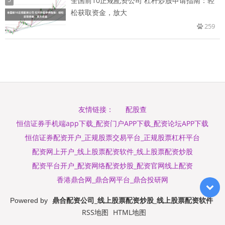
全国前10正规配资公司 杠杆炒股申请指南：轻
松获取资金，放大
259
配股查
友情链接：
恒信证券手机端app下载_配资门户APP下载_配资论坛APP下载
恒信证券配资开户_正规股票交易平台_正规股票杠杆平台
配资网上开户_线上股票配资软件_线上股票配资炒股
配资平台开户_配资网络配资炒股_配资官网线上配资
香港鼎合网_鼎合网平台_鼎合投研网
鼎合配资公司_线上股票配资炒股_线上股票配资软件
Powered by
RSS地图
HTML地图