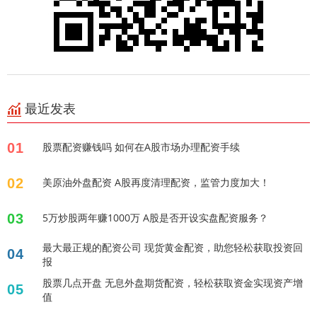
最近发表
01
股票配资赚钱吗 如何在A股市场办理配资手续
02
美原油外盘配资 A股再度清理配资，监管力度加大！
03
5万炒股两年赚1000万 A股是否开设实盘配资服务？
最大最正规的配资公司 现货黄金配资，助您轻松获取投资回
04
报
股票几点开盘 无息外盘期货配资，轻松获取资金实现资产增
05
值