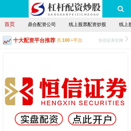
首页
鼎合配资公司
线上股票配资炒股
线上
十大配资平台推荐
恒信证券官网
共
100
+平台