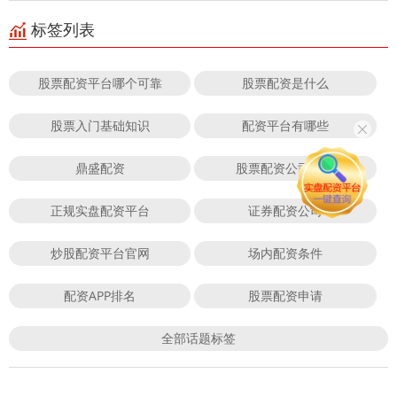
标签列表
股票配资平台哪个可靠
股票配资是什么
股票入门基础知识
配资平台有哪些
鼎盛配资
股票配资公司官方
正规实盘配资平台
证券配资公司
炒股配资平台官网
场内配资条件
配资APP排名
股票配资申请
全部话题标签