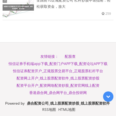
全国前10正规配资公司 杠杆炒股申请指南：轻
松获取资金，放大
259
配股查
友情链接：
恒信证券手机端app下载_配资门户APP下载_配资论坛APP下载
恒信证券配资开户_正规股票交易平台_正规股票杠杆平台
配资网上开户_线上股票配资软件_线上股票配资炒股
配资平台开户_配资网络配资炒股_配资官网线上配资
香港鼎合网_鼎合网平台_鼎合投研网
鼎合配资公司_线上股票配资炒股_线上股票配资软件
Powered by
RSS地图
HTML地图