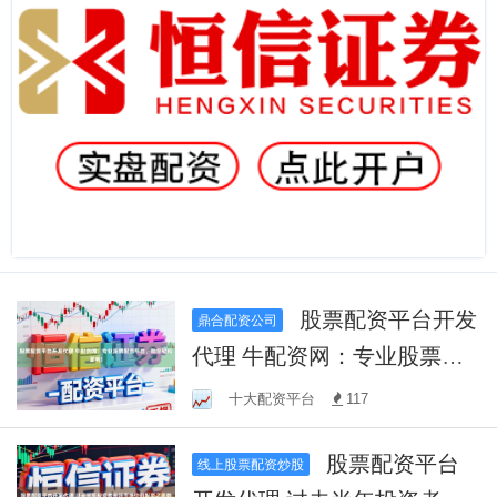
股票配资平台开发
鼎合配资公司
代理 牛配资网：专业股票配
资平台，助您轻松盈利！
十大配资平台
117
股票配资平台
线上股票配资炒股