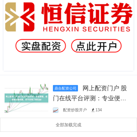
网上配资门户 股
鼎合配资公司
门在线平台评测：专业便
捷，投资者必备利器，好不
配资炒股开户
134
好用了就知道！
全部加载完成